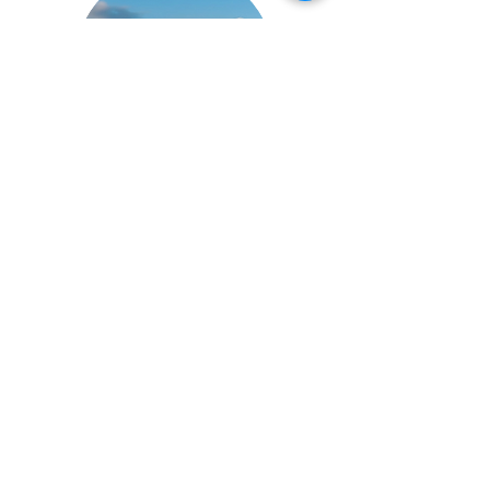
PORTOGRUARO
DUE CAMERE
240.000 €
zona S. Nicolò
piano terra, due posti auto
INFO