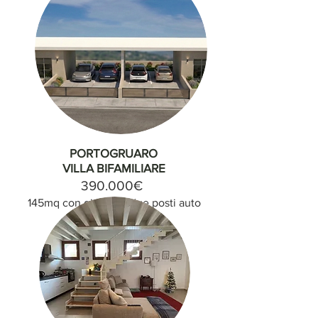
PORTOGRUARO
VILLA BIFAMILIARE
390.000€
145mq con giardino, due posti auto
coperti.
INFO